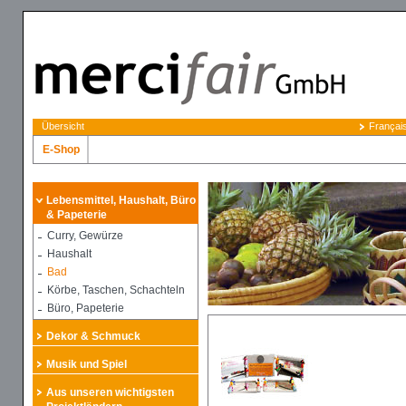
Übersicht
Françai
E-Shop
Lebensmittel, Haushalt, Büro
& Papeterie
Curry, Gewürze
Haushalt
Bad
Körbe, Taschen, Schachteln
Büro, Papeterie
Dekor & Schmuck
Musik und Spiel
Aus unseren wichtigsten